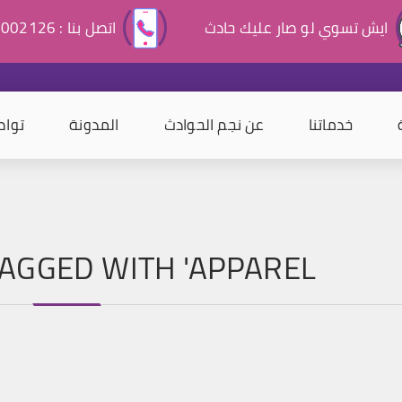
ايش تسوي لو صار عليك حادث
اتصل بنا : 920002126
خدماتنا
عن نجم الحوادث
المدونة
تواص
AGGED WITH 'APPAREL'