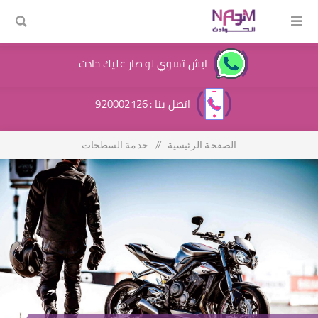
ايش تسوي لو صار عليك حادث
اتصل بنا : 920002126
الصفحة الرئيسية
/
خدمة السطحات