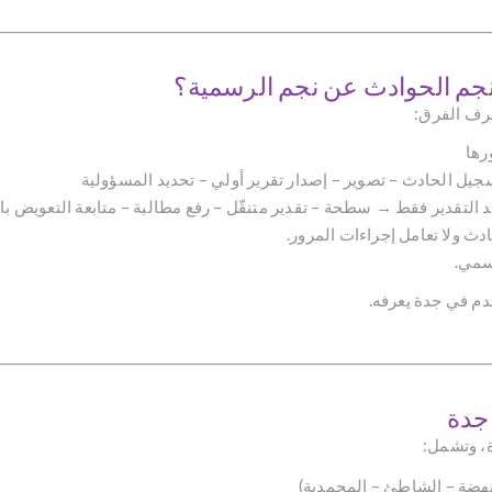
جم الحوادث عن نجم الرسمية؟
رف الفرق:
رها
جيل الحادث – تصوير – إصدار تقرير أولي – تحديد المسؤولية
د التقدير فقط → سطحة – تقدير متنقّل – رفع مطالبة – متابعة التعويض بالإ
دث ولا تعامل إجراءات المرور.
رسمي.
دم في جدة يعرفه.
جدة
، وتشمل:
نهضة – الشاطئ – المحمدية)