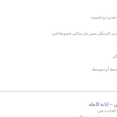
دير» و«تقييم».
دير المتنقّل يصير حل مثالي خصوصًا في:
ز.
بسيط أو متوسط.
 الحادث هي: