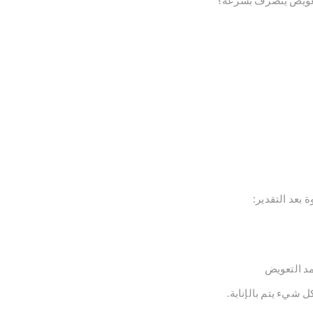
عويض ينصرف بسرعة؟”
بعد التقدير:
مد التعويض
ل شيء يتم بالإنابة.