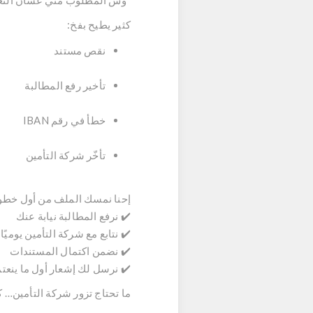
“وش المطلوب مني عشان الت
كثير يطيح بفخ:
نقص مستند
تأخير رفع المطالبة
خطأ في رقم IBAN
تأخّر شركة التأمين
إحنا نمسك الملف من أول خطوة 
✔️ نرفع المطالبة نيابة عنك
✔️ نتابع مع شركة التأمين يوميًا
✔️ نضمن اكتمال المستندات
✔️ نرسل لك إشعار أول ما ينعت
ما تحتاج تزور شركة التأمين… ك