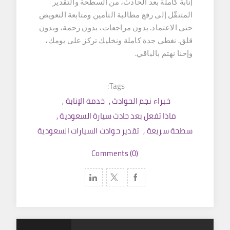
إنابة كاملة بعد الحادث، من السطحة والتقدير
المتنقّل إلى رفع مطالبة التأمين ومتابعة التعويض
حتى الاعتماد. بدون مراجعات، بدون زحمة، وبدون
قلق. نغطي جدة كاملة ونخليك تركز على يومك،
وإحنا نهتم بالباقي.
Tags:
خبراء نجم الحوادث
,
خدمة الإنابة
,
ماذا تفعل بعد حادث سيارة السعودية
,
سطحة سريعة
,
تقدير حوادث السيارات السعودية
Comments (0)