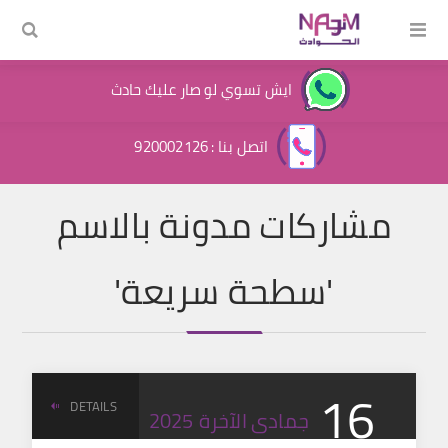
ايش تسوي لو صار عليك حادث
اتصل بنا : 920002126
مشاركات مدونة بالاسم
'سطحة سريعة'
16
DETAILS
جمادى الآخرة
2025